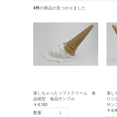
4件
の商品が見つかりました
落しちゃったソフトクリーム 食
落し
品模型 食品サンプル
リジ
￥4,180
サン
￥4,4
数量